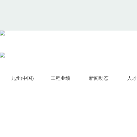
九州(中国)
工程业绩
新闻动态
人才