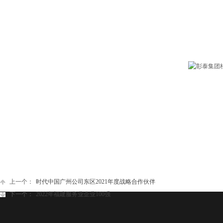
上一个：
时代中国广州公司东区2021年度战略合作伙伴
下一个：
2022年福建服务业企业100强