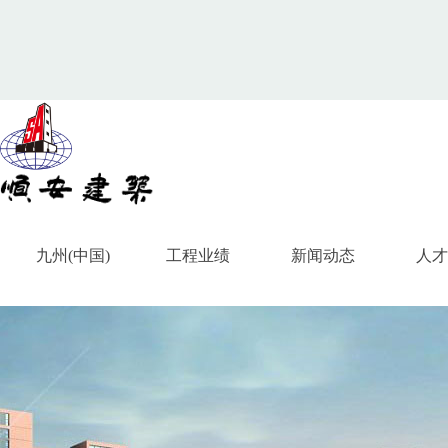
九州(中国)
工程业绩
新闻动态
人才