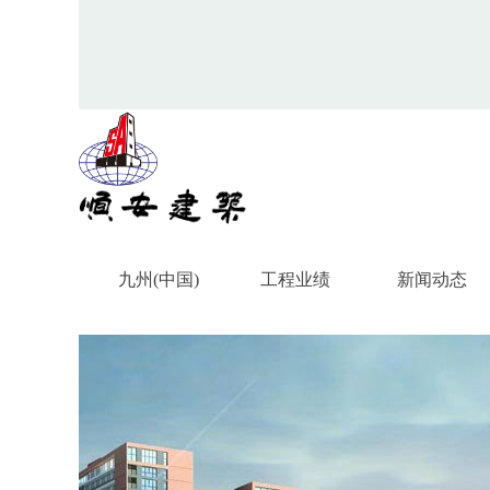
九州(中国)
工程业绩
新闻动态