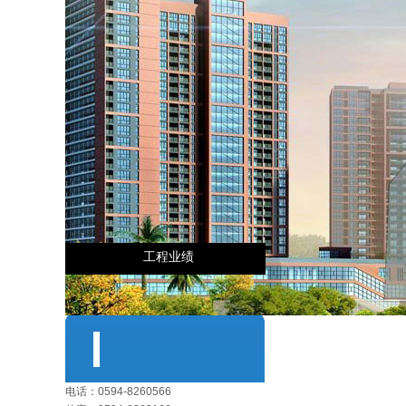
工程业绩
工程业绩
工程业绩
电话：
0594-8260566